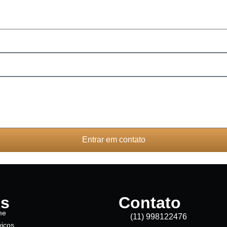
Entrar em contato
ks
Contato
me
(11) 998122476
viços