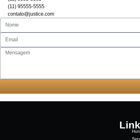
(11) 95555-5555
contato@justice.com
Lin
Ho
Ser