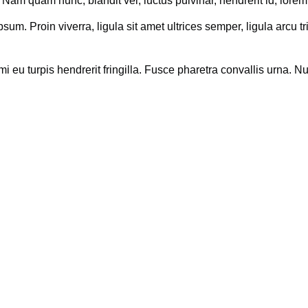
. Nam quam nunc, blandit vel, luctus pulvinar, hendrerit id, lorem
 ipsum. Proin viverra, ligula sit amet ultrices semper, ligula arc
u turpis hendrerit fringilla. Fusce pharetra convallis urna. Nulla