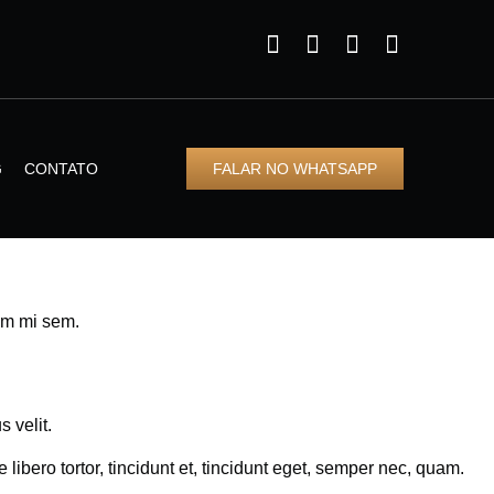
G
CONTATO
FALAR NO WHATSAPP
ium mi sem.
 velit.
libero tortor, tincidunt et, tincidunt eget, semper nec, quam.