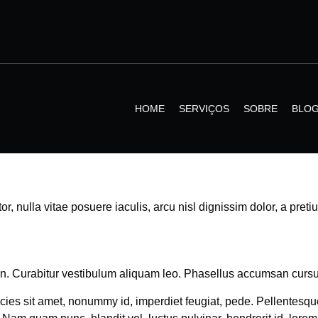
HOME
SERVIÇOS
SOBRE
BLO
or, nulla vitae posuere iaculis, arcu nisl dignissim dolor, a pret
ien. Curabitur vestibulum aliquam leo. Phasellus accumsan cursus
icies sit amet, nonummy id, imperdiet feugiat, pede. Pellentesque 